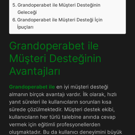
Grandoperabet ile Müşteri Desteğinin
Geleceği
Grandoperabet ile Müşteri Desteği İçin
İpuçları
Grandoperabet ile
Müşteri Desteğinin
Avantajları
Grandoperabet ile
en iyi müşteri desteği
almanın birçok avantajı vardır. İlk olarak, hızlı
yanıt süreleri ile kullanıcıların sorunları kısa
sürede çözülmektedir. Müşteri destek ekibi,
kullanıcıların her türlü talebine anında cevap
vermek için eğitimli profesyonellerden
oluşmaktadır. Bu da kullanıcı deneyimini büyük