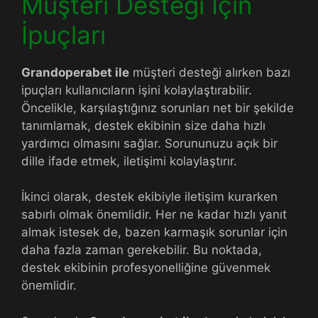
Müşteri Desteği İçin
İpuçları
Grandoperabet ile
müşteri desteği alırken bazı
ipuçları kullanıcıların işini kolaylaştırabilir.
Öncelikle, karşılaştığınız sorunları net bir şekilde
tanımlamak, destek ekibinin size daha hızlı
yardımcı olmasını sağlar. Sorununuzu açık bir
dille ifade etmek, iletişimi kolaylaştırır.
İkinci olarak, destek ekibiyle iletişim kurarken
sabırlı olmak önemlidir. Her ne kadar hızlı yanıt
almak istesek de, bazen karmaşık sorunlar için
daha fazla zaman gerekebilir. Bu noktada,
destek ekibinin profesyonelliğine güvenmek
önemlidir.