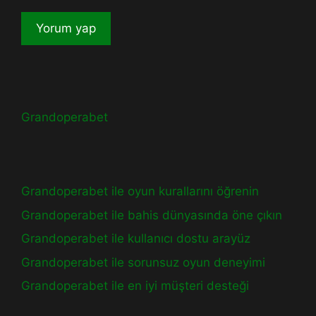
Grandoperabet
Grandoperabet ile oyun kurallarını öğrenin
Grandoperabet ile bahis dünyasında öne çıkın
Grandoperabet ile kullanıcı dostu arayüz
Grandoperabet ile sorunsuz oyun deneyimi
Grandoperabet ile en iyi müşteri desteği