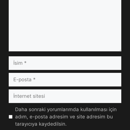
İsim
E-
posta
İnternet
sitesi
Daha sonraki yorumlarımda kullanılması için
adım, e-posta adresim ve site adresim bu
tarayıcıya kaydedilsin.