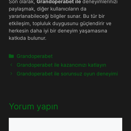
Son olarak,
Grandoperabet ile
deneyimlerinizi
paylaşmak, diğer kullanıcıların da
yararlanabileceği bilgiler sunar. Bu tür bir
etkileşim, topluluk duygusunu güçlendirir ve
herkesin daha iyi bir deneyim yaşamasına
katkıda bulunur.
Kategoriler
Grandoperabet
Grandoperabet ile kazancınızı katlayın
Grandoperabet ile sorunsuz oyun deneyimi
Yorum yapın
Yorum