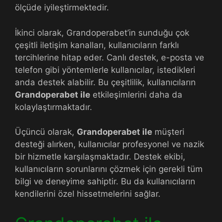
ölçüde iyileştirmektedir.
İkinci olarak, Grandoperabet’in sunduğu çok
çeşitli iletişim kanalları, kullanıcıların farklı
tercihlerine hitap eder. Canlı destek, e-posta ve
telefon gibi yöntemlerle kullanıcılar, istedikleri
anda destek alabilir. Bu çeşitlilik, kullanıcıların
Grandoperabet ile
etkileşimlerini daha da
kolaylaştırmaktadır.
Üçüncü olarak,
Grandoperabet ile
müşteri
desteği alırken, kullanıcılar profesyonel ve nazik
bir hizmetle karşılaşmaktadır. Destek ekibi,
kullanıcıların sorunlarını çözmek için gerekli tüm
bilgi ve deneyime sahiptir. Bu da kullanıcıların
kendilerini özel hissetmelerini sağlar.