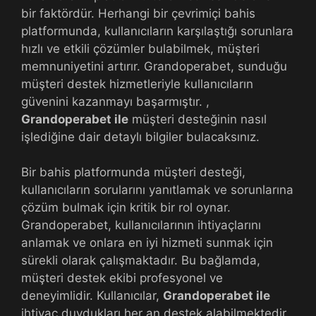
bir faktördür. Herhangi bir çevrimiçi bahis
platformunda, kullanıcıların karşılaştığı sorunlara
hızlı ve etkili çözümler bulabilmek, müşteri
memnuniyetini artırır. Grandoperabet, sunduğu
müşteri destek hizmetleriyle kullanıcıların
güvenini kazanmayı başarmıştır. ,
Grandoperabet ile
müşteri desteğinin nasıl
işlediğine dair detaylı bilgiler bulacaksınız.
Bir bahis platformunda müşteri desteği,
kullanıcıların sorularını yanıtlamak ve sorunlarına
çözüm bulmak için kritik bir rol oynar.
Grandoperabet, kullanıcılarının ihtiyaçlarını
anlamak ve onlara en iyi hizmeti sunmak için
sürekli olarak çalışmaktadır. Bu bağlamda,
müşteri destek ekibi profesyonel ve
deneyimlidir. Kullanıcılar,
Grandoperabet ile
ihtiyaç duydukları her an destek alabilmektedir.