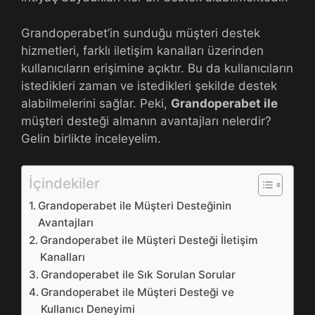
Grandoperabet’in sunduğu müşteri destek
hizmetleri, farklı iletişim kanalları üzerinden
kullanıcıların erişimine açıktır. Bu da kullanıcıların
istedikleri zaman ve istedikleri şekilde destek
alabilmelerini sağlar. Peki,
Grandoperabet ile
müşteri desteği almanın avantajları nelerdir?
Gelin birlikte inceleyelim.
İçindekiler
Grandoperabet ile Müşteri Desteğinin
Avantajları
Grandoperabet ile Müşteri Desteği İletişim
Kanalları
Grandoperabet ile Sık Sorulan Sorular
Grandoperabet ile Müşteri Desteği ve
Kullanıcı Deneyimi