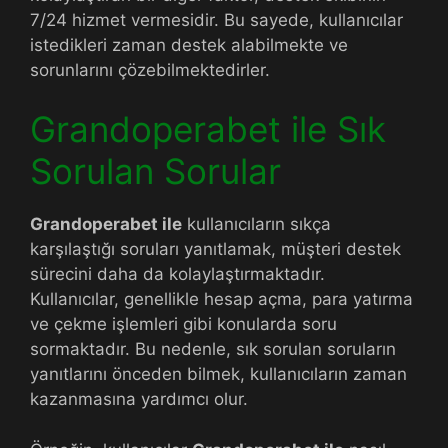
7/24 hizmet vermesidir. Bu sayede, kullanıcılar
istedikleri zaman destek alabilmekte ve
sorunlarını çözebilmektedirler.
Grandoperabet ile Sık
Sorulan Sorular
Grandoperabet ile
kullanıcıların sıkça
karşılaştığı soruları yanıtlamak, müşteri destek
sürecini daha da kolaylaştırmaktadır.
Kullanıcılar, genellikle hesap açma, para yatırma
ve çekme işlemleri gibi konularda soru
sormaktadır. Bu nedenle, sık sorulan soruların
yanıtlarını önceden bilmek, kullanıcıların zaman
kazanmasına yardımcı olur.