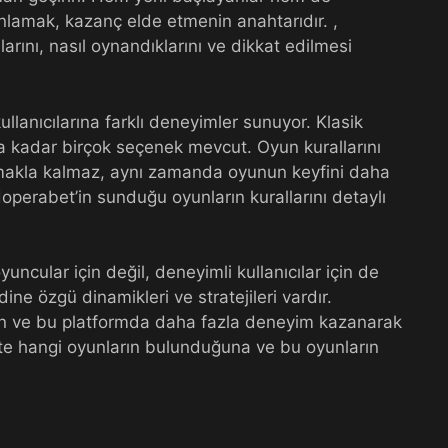
anlamak, kazanç elde etmenin anahtarıdır. ,
rını, nasıl oynandıklarını ve dikkat edilmesi
llanıcılarına farklı deneyimler sunuyor. Klasik
 kadar birçok seçenek mevcut. Oyun kurallarını
makla kalmaz, aynı zamanda oyunun keyfini daha
doperabet’in sunduğu oyunların kurallarını detaylı
uncular için değil, deneyimli kullanıcılar için de
ne özgü dinamikleri ve stratejileri vardır.
nin ve bu platformda daha fazla deneyim kazanarak
’te hangi oyunların bulunduğuna ve bu oyunların