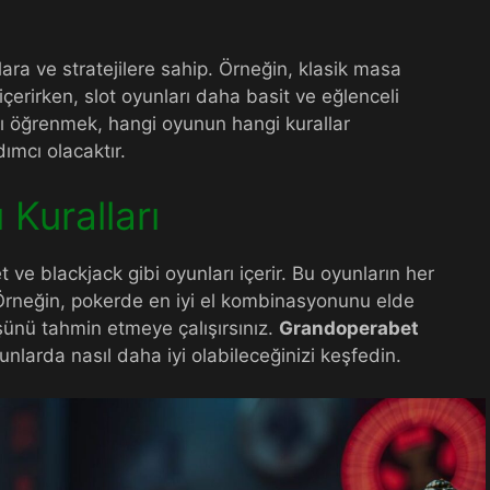
ara ve stratejilere sahip. Örneğin, klasik masa
içerirken, slot oyunları daha basit ve eğlenceli
nı öğrenmek, hangi oyunun hangi kurallar
ımcı olacaktır.
 Kuralları
t ve blackjack gibi oyunları içerir. Bu oyunların her
rir. Örneğin, pokerde en iyi el kombinasyonunu elde
şünü tahmin etmeye çalışırsınız.
Grandoperabet
unlarda nasıl daha iyi olabileceğinizi keşfedin.