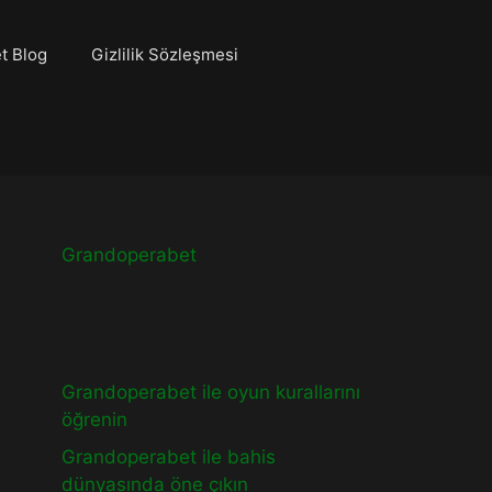
t Blog
Gizlilik Sözleşmesi
Grandoperabet
Grandoperabet ile oyun kurallarını
öğrenin
Grandoperabet ile bahis
dünyasında öne çıkın