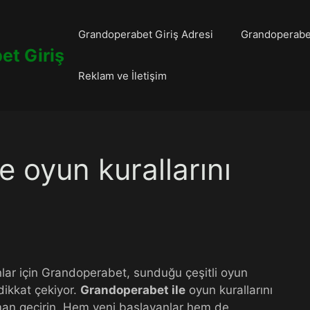
Grandoperabet Giriş Adresi
Grandoperabe
et Giriş
Reklam ve İletişim
 oyun kurallarını
ar için Grandoperabet, sunduğu çeşitli oyun
dikkat çekiyor.
Grandoperabet ile
oyun kurallarını
man geçirin. Hem yeni başlayanlar hem de