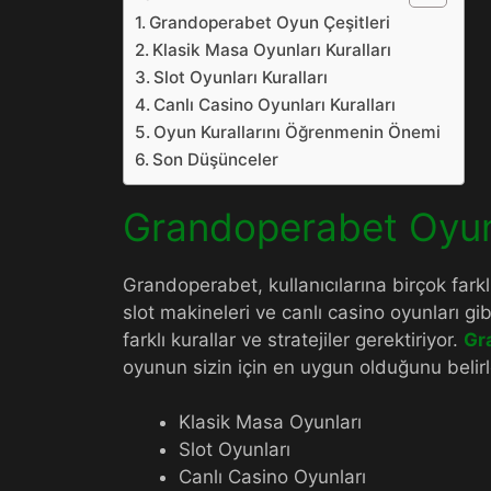
Grandoperabet Oyun Çeşitleri
Klasik Masa Oyunları Kuralları
Slot Oyunları Kuralları
Canlı Casino Oyunları Kuralları
Oyun Kurallarını Öğrenmenin Önemi
Son Düşünceler
Grandoperabet Oyun 
Grandoperabet, kullanıcılarına birçok fark
slot makineleri ve canlı casino oyunları gib
farklı kurallar ve stratejiler gerektiriyor.
Gr
oyunun sizin için en uygun olduğunu belirle
Klasik Masa Oyunları
Slot Oyunları
Canlı Casino Oyunları